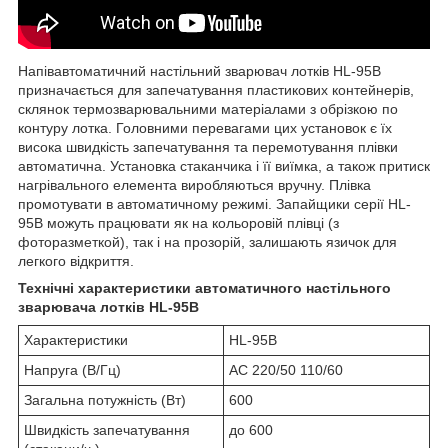
Напівавтоматичний настільний зварювач лотків HL-95B
призначається для запечатування пластикових контейнерів,
склянок термозварювальними матеріалами з обрізкою по
контуру лотка. Головними перевагами цих установок є їх
висока швидкість запечатування та перемотування плівки
автоматична. Установка стаканчика і її виїмка, а також притиск
нагрівального елемента виробляються вручну. Плівка
промотувати в автоматичному режимі. Запайщики серії HL-
95B можуть працювати як на кольоровій плівці (з
фоторазметкой), так і на прозорій, залишають язичок для
легкого відкриття.
Технічні характеристики автоматичного настільного
зварювача лотків HL-95B
Характеристики
HL-95B
Напруга (В/Гц)
AC 220/50 110/60
Загальна потужність (Вт)
600
Швидкість запечатування
до 600