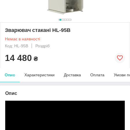
Зварювач стакані HL-95B
Немає в наявності
Код: HL-95B
Роздріб
14 480
₴
Опис
Характеристики
Доставка
Оплата
Умови п
Опис