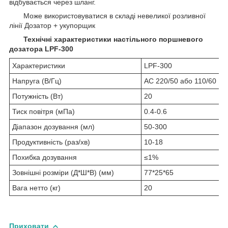
відбувається через шланг.
Може використовуватися в складі невеликої розливної
лінії Дозатор + укупорщик
Технічні характеристики настільного поршневого
дозатора LPF-300
Характеристики
LPF-300
Напруга (В/Гц)
AC 220/50 або 110/60
Потужність (Вт)
20
Тиск повітря (мПа)
0.4-0.6
Діапазон дозування (мл)
50-300
Продуктивність (раз/хв)
10-18
Похибка дозування
≤1%
Зовнішні розміри (Д*Ш*В) (мм)
77*25*65
Вага нетто (кг)
20
Приховати