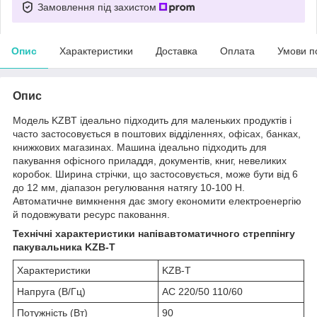
Замовлення під захистом
Опис
Характеристики
Доставка
Оплата
Умови п
Опис
Модель KZBT ідеально підходить для маленьких продуктів і
часто застосовується в поштових відділеннях, офісах, банках,
книжкових магазинах. Машина ідеально підходить для
пакування офісного приладдя, документів, книг, невеликих
коробок. Ширина стрічки, що застосовується, може бути від 6
до 12 мм, діапазон регулювання натягу 10-100 Н.
Автоматичне вимкнення дає змогу економити електроенергію
й подовжувати ресурс паковання.
Технічні характеристики напівавтоматичного стреппінгу
пакувальника KZB-T
Характеристики
KZB-T
Напруга (В/Гц)
AC 220/50 110/60
Потужність (Вт)
90