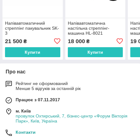
Напівавтоматичний
Напівавтоматична
Напі
стреппінг пакувальник SK-
настільна стреппінг-
наст
3
машина HL-8021
маши
HL-
21 500
18 000
19 
₴
₴
Купити
Купити
Про нас
Рейтинг не сформований
Менше 5 відгуків за останній рік
Працює з 07.11.2017
м. Київ
провулок Охтирський, 7, бізнес-центр «Форум Вікторія
Парк», Київ, Україна
Контакти