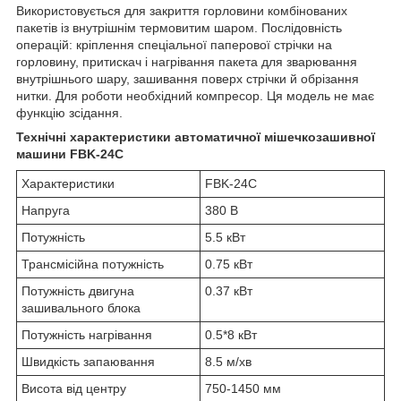
Використовується для закриття горловини комбінованих
пакетів із внутрішнім термовитим шаром. Послідовність
операцій: кріплення спеціальної паперової стрічки на
горловину, притискач і нагрівання пакета для зварювання
внутрішнього шару, зашивання поверх стрічки й обрізання
нитки. Для роботи необхідний компресор. Ця модель не має
функцію зсідання.
Технічні характеристики автоматичної мішечкозашивної
машини FBK-24C
Характеристики
FBK-24C
Напруга
380 В
Потужність
5.5 кВт
Трансмісійна потужність
0.75 кВт
Потужність двигуна
0.37 кВт
зашивального блока
Потужність нагрівання
0.5*8 кВт
Швидкість запаювання
8.5 м/хв
Висота від центру
750-1450 мм