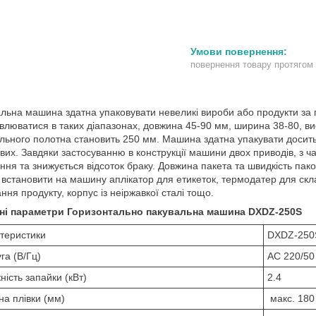
повернення товару протягом
льна машина здатна упаковувати невеликі вироби або продукти з
влюватися в таких діапазонах, довжина 45-90 мм, ширина 38-80, 
льного полотна становить 250 мм. Машина здатна упакувати досить в
вих. Завдяки застосуванню в конструкції машини двох приводів, з ч
ння та знижується відсоток браку. Довжина пакета та швидкість па
встановити на машину аплікатор для етикеток, термодатер для скл
ння продукту, корпус із неіржавкої сталі тощо.
чні параметри Горизонтально пакувальна машина DXDZ-250S
теристики
DXDZ-250
га (В/Гц)
АС 220/50
ність запайки (кВт)
2.4
а плівки (мм)
макс. 180