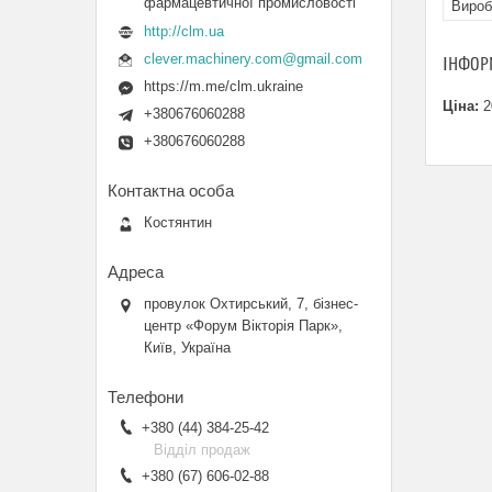
фармацевтичної промисловості
Вироб
http://clm.ua
clever.machinery.com@gmail.com
ІНФОР
https://m.me/clm.ukraine
Ціна:
2
+380676060288
+380676060288
Костянтин
провулок Охтирський, 7, бізнес-
центр «Форум Вікторія Парк»,
Київ, Україна
+380 (44) 384-25-42
Відділ продаж
+380 (67) 606-02-88