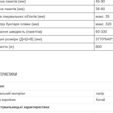
на пакетів (мм)
45-90
а пакетів (мм)
38-80
а пакувальних об'єктів (мм)
макс. 35
тру бунтаря плівки (мм)
макс. 320
ання швидкість (пакет/хв)
60-330
шні розміри (Д×Ш×В) (мм)
3770*640*
етто (кг)
800
ТЕРИСТИКИ
вні
альний матеріал
папір
а виробник
Китай
стувальницькі характеристики