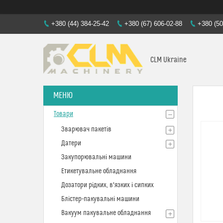
+380 (44) 384-25-42
+380 (67) 606-02-88
+380 (50
CLM Ukraine
Товари
Зварювач пакетів
Датери
Закупорювальні машини
Етикетувальне обладнання
Дозатори рідких, в'язких і сипких
Блістер-пакувальні машини
Вакуум пакувальне обладнання