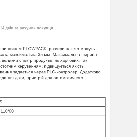
 14 днів
за рахунок покупця
а принципом FLOWPACK, розміри пакета можуть
висота максимальна 35 мм. Максимальна ширина
еликий спектр продуктів, як харчових, так і
астотним керуванням, підвищується якість
ковання задається через PLC-контролер. Додатково
адання дати, пристрій для автоматичного
S
 110/60