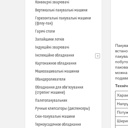
Конвеєрні зварювачі
Вертикальні пакувальні машини
Горизонтальні пакувальні машини
(флоу-пак)
Гарячі столи
Запайщики лотків
Пакува
Індукційні зварювачі
встано
Інспекційне обладнання
пакува
побуто
Картонажное обладнання
пакова
Мішкозашивальні машинки
можна 
подава
Обандероливатели
Техні
Обладнання для обв'язування
(стрепінг машини)
Харак
Палетопакувальник
Напру
Ручные клипсаторы (диспенсеры)
Потуж
Скін-пакувальні машини
Ширин
Термоусадочное обладнання