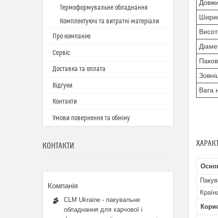
Довжи
Термоформувальне обладнання
Ширин
Комплектуючі та витратні матеріали
Висот
Про компанію
Діаме
Сервіс
Паков
Доставка та оплата
Зовні
Відгуки
Вага н
Контакти
Умови повернення та обміну
ХАРАК
КОНТАКТИ
Осно
Пакув
Країн
CLM Ukraine - пакувальне
Кори
обладнання для харчової і