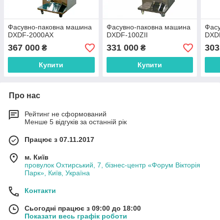
Фасувно-паковна машина
Фасувно-паковна машина
Фас
DXDF-2000AX
DXDF-100ZII
DXD
367 000
331 000
303
₴
₴
Купити
Купити
Про нас
Рейтинг не сформований
Менше 5 відгуків за останній рік
Працює з 07.11.2017
м. Київ
провулок Охтирський, 7, бізнес-центр «Форум Вікторія
Парк», Київ, Україна
Контакти
Сьогодні працює з 09:00 до 18:00
Показати весь графік роботи