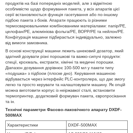
продуктів на базі попередніх моделей, але з відмітною
особливістю щодо формування пакета, у всіх апаратів цієї
серії встановлюється функція гасетування або по-іншому
підбою пакета з боків. Апарати працюють із різними
термосварювальними комбінованими матеріалами: папір/PE,
целофан/PE, алюмінієва фольга/PE, BOPP/PE та нейлон/PE.
Конфігурація машини підбирається індивідуально, залежно
від вимоги замовника.
В основі конструкції машини лежить шнековий дозатор, який
здатний дозувати різні порошкові та важко-сипучі продукти:
спеції, крохмаль, екстракти, хімічні та медичні порошки.
Діапазон дозування дорівнює 100-500 мл у пакети типу
«подушка» з підбоєм (плоске дно). Керування машиною
відбувається через інтерфейс PLC-контролера, що дає змогу
легко та просто керувати та налаштовувати машину. Як опцій
можна виготовити корпус із неіржавкої сталі, встановити
термопринтер, додатковий формувач пакета, європросікання
та ін.
Технічні параметри Фасово-паковічного апарату DXDF-
500MAX
Характеристики
DXDF-500MAX