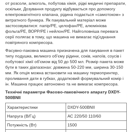
от розсоли, алкоголь, побутова хімія, рідкі медичні препарати,
оскільки, Дозування продукту відбувається про допомогу
електромагнітного клапана, рідина подається «самотоком» з
витратного бункера. Як пакувальний матеріал може
застосовуватися: папір/PE, целофан/PE, алюмінієва
фольга/PE, BOPP/PE і нейлон/PE. Найголовніша перевага
серії полягає в тому, що машина не вимагає під'єднання
повітряного компресора.
Фасувно-паковна машина призначена для пакування в пакет
типу подушка, великого об'єму рідини, соків, напоїв, соусів і
побутової хімії об'ємом від 50 до 500 мл. Розмір пакета може
бути в таких діапазонах: довжина 50-220 мм, ширина 30-150
мм. Як опція можна встановити на машину термопринтер,
проливання дати в губках, додатковий формувальний комір і
ін. Машина працює автономно та не вимагає компресора.
Технічні параметри Фасово-паковічного апарату DXDY-
500BNII
Характеристики
DXDY-500BNII
Напруга (В/Гц)
AC 220/50 110/60
Потужність (Вт)
1500