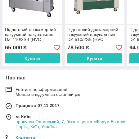
Підлоговий двокамерний
Підлоговий двокамерний
Підл
вакуумний пакувальник
вакуумний пакувальник
ваку
DZ-410/2SB (HVC-
DZ-510/2SB (HVC-
DZ-6
410S/2B)
510S/2B)
610S
65 000
78 500
94 
₴
₴
Купити
Купити
Про нас
Рейтинг не сформований
Менше 5 відгуків за останній рік
Працює з 07.11.2017
м. Київ
провулок Охтирський, 7, бізнес-центр «Форум Вікторія
Парк», Київ, Україна
Контакти