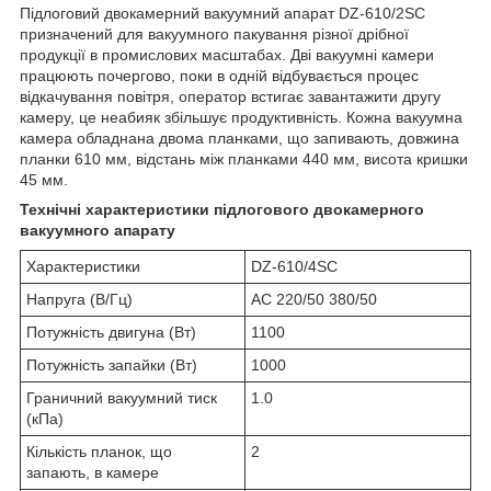
Підлоговий двокамерний вакуумний апарат DZ-610/2SC
призначений для вакуумного пакування різної дрібної
продукції в промислових масштабах. Дві вакуумні камери
працюють почергово, поки в одній відбувається процес
відкачування повітря, оператор встигає завантажити другу
камеру, це неабияк збільшує продуктивність. Кожна вакуумна
камера обладнана двома планками, що запивають, довжина
планки 610 мм, відстань між планками 440 мм, висота кришки
45 мм.
Технічні характеристики підлогового двокамерного
вакуумного апарату
Характеристики
DZ-610/4SC
Напруга (В/Гц)
AC 220/50 380/50
Потужність двигуна (Вт)
1100
Потужність запайки (Вт)
1000
Граничний вакуумний тиск
1.0
(кПа)
Кількість планок, що
2
запають, в камере