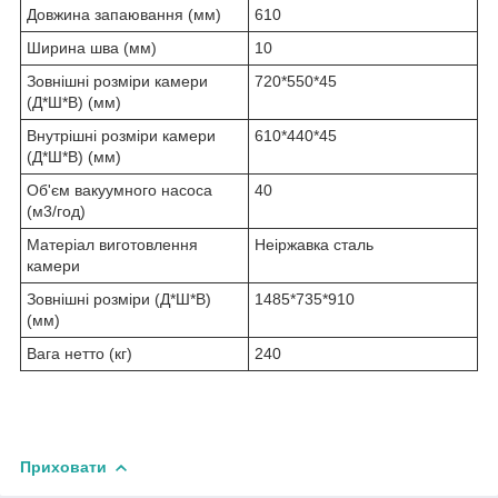
Довжина запаювання (мм)
610
Ширина шва (мм)
10
Зовнішні розміри камери
720*550*45
(Д*Ш*В) (мм)
Внутрішні розміри камери
610*440*45
(Д*Ш*В) (мм)
Об'єм вакуумного насоса
40
(м3/год)
Матеріал виготовлення
Неіржавка сталь
камери
Зовнішні розміри (Д*Ш*В)
1485*735*910
(мм)
Вага нетто (кг)
240
Приховати