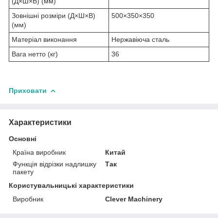
(Д×Ш×В) (мм)
Зовнішні розміри (Д×Ш×В)
500×350×350
(мм)
Матеріал виконання
Нержавіюча сталь
Вага нетто (кг)
36
Приховати
Характеристики
Основні
Країна виробник
Китай
Функція відрізки надлишку
Так
пакету
Користувальницькі характеристики
Виробник
Clever Machinery