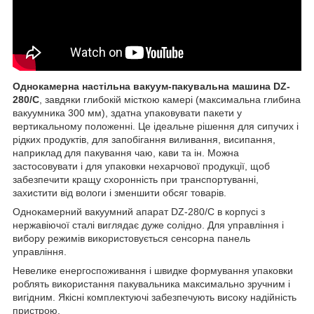
Однокамерна настільна вакуум-пакувальна машина DZ-
280/C
, завдяки глибокій місткою камері (максимальна глибина
вакуумника 300 мм), здатна упаковувати пакети у
вертикальному положенні. Це ідеальне рішення для сипучих і
рідких продуктів, для запобігання виливання, висипання,
наприклад для пакування чаю, кави та ін. Можна
застосовувати і для упаковки нехарчової продукції, щоб
забезпечити кращу схоронність при транспортуванні,
захистити від вологи і зменшити обсяг товарів.
Однокамерний вакуумний апарат DZ-280/C в корпусі з
нержавіючої сталі виглядає дуже солідно. Для управління і
вибору режимів використовується сенсорна панель
управління.
Невелике енергоспоживання і швидке формування упаковки
роблять використання пакувальника максимально зручним і
вигідним. Якісні комплектуючі забезпечують високу надійність
пристрою.