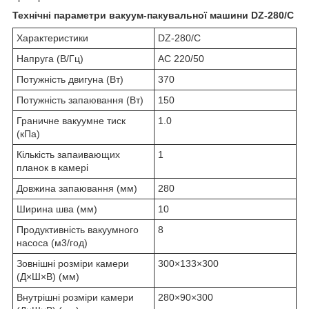
Технічні параметри вакуум-пакувальної машини DZ-280/C
Характеристики
DZ-280/C
Напруга (В/Гц)
AC 220/50
Потужність двигуна (Вт)
370
Потужність запаювання (Вт)
150
Граничне вакуумне тиск
1.0
(кПа)
Кількість запаивающих
1
планок в камері
Довжина запаювання (мм)
280
Ширина шва (мм)
10
Продуктивність вакуумного
8
насоса (м3/год)
Зовнішні розміри камери
300×133×300
(Д×Ш×В) (мм)
Внутрішні розміри камери
280×90×300