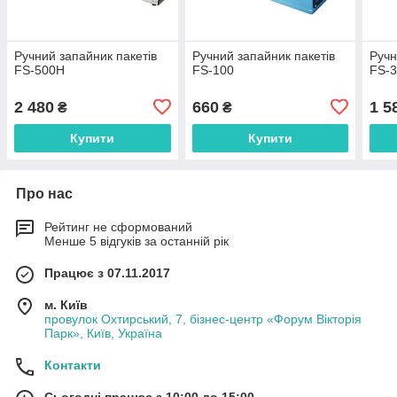
Ручний запайник пакетів
Ручний запайник пакетів
Ручн
FS-500H
FS-100
FS-3
2 480
660
1 5
₴
₴
Купити
Купити
Про нас
Рейтинг не сформований
Менше 5 відгуків за останній рік
Працює з 07.11.2017
м. Київ
провулок Охтирський, 7, бізнес-центр «Форум Вікторія
Парк», Київ, Україна
Контакти
Сьогодні працює з 10:00 до 15:00