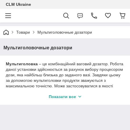
CLM Ukraine
Товари
Мультиголовочные дозатори
Мультиголовочные дозатори
Мультиголовка
– це комбінаційний ваговий дозатор. Робота
даної установки здійснюється за рахунок вибору процесором
дози, яка найбільш близька до заданого вазі. Завдяки цьому
за допомогою мультиголовки продукти зважуються з
максимальною точністю. Може застосовуватися в якості
самостійної техніки або ж складовим елементом цілої
Показати все
пакувальної лінії. Використання мультиголовки в
пакувальному виробництві дозволяє уникнути багатьох
проблем, причиною яких найчастіше стає неточність
зважування.