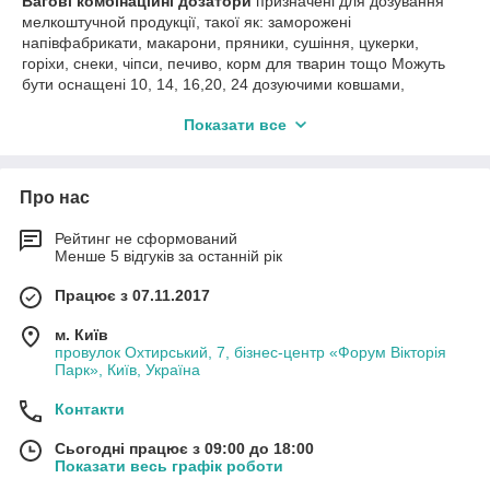
Вагові комбінаційні дозатори
призначені для дозування
мелкоштучной продукції, такої як: заморожені
напівфабрикати, макарони, пряники, сушіння, цукерки,
горіхи, снеки, чіпси, печиво, корм для тварин тощо Можуть
бути оснащені 10, 14, 16,20, 24 дозуючими ковшами,
розташованими навколо корпусу, але, як правило, найбільш
Показати все
поширеними є 10-ковшові і 14-ковшові мультиголовы.
Принцип дії такого мультиголовочного дозатора: продукція
надходить у завантажувальний бункер, потім через
Про нас
проміжний конус і віброживильники надходить в роздатковий
лоток, і вже звідти в дозуючі ковші, де з безлічі комбінацій
підбирається вагу, максимально наближений до заданого. Як
Рейтинг не сформований
Менше 5 відгуків за останній рік
тільки необхідний вага набирається, ківш відкривається і
відбувається скидання дози в розвантажувальний лоток,
Працює з 07.11.2017
звідки вона надходить вже безпосередньо на пакувальник.
Відразу ж слідом за розвантаженням в кожен звільнився
м. Київ
бункер (ківш) знову надходить продукт. Таким чином, процес
провулок Охтирський, 7, бізнес-центр «Форум Вікторія
зважування здійснюється безперервно. Матеріал поверхні,
Парк», Київ, Україна
що контактує з продуктом, може бути: гладким, візерунковим,
з антиадгезивным покриттям.
Контакти
Для дозаторів передбачено безліч опцій, які необхідно
Сьогодні працює з 09:00 до 18:00
підбирати, виходячи з особливостей дозуючого продукту.
Показати весь графік роботи
Інтерфейс дозатора за замовчуванням англомовний,